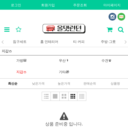
로그인
회원가입
주문조회
마이페이지
침구세트
홈 인테리어
티·커피
주방·그릇
지갑👛
가방🎒
우산🌂
수건🧣
지갑👛
기타🎁
최신순
낮은가격
높은가격
판매순위
상품명
상품 준비중 입니다.