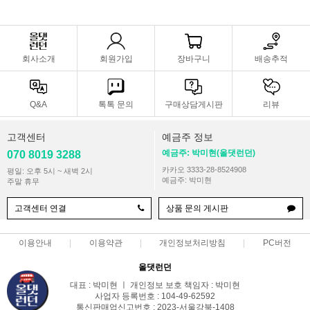
회사소개
회원가입
장바구니
배송추적
Q&A
톡톡 문의
구매상담게시판
리뷰
고객센터
예금주 정보
예금주: 박미현(올댓런던)
070 8019 3288
카카오 3333-28-8524908
평일: 오후 5시 ~ 새벽 2시
예금주: 박미현
주말 휴무
고객센터 연결
상품 문의 게시판
이용안내
이용약관
개인정보처리방침
PC버전
올댓런던
대표 : 박미현 ㅣ 개인정보 보호 책임자 : 박미현
사업자 등록번호 : 104-49-62592
통신판매업신고번호 : 2023-서울강북-1408