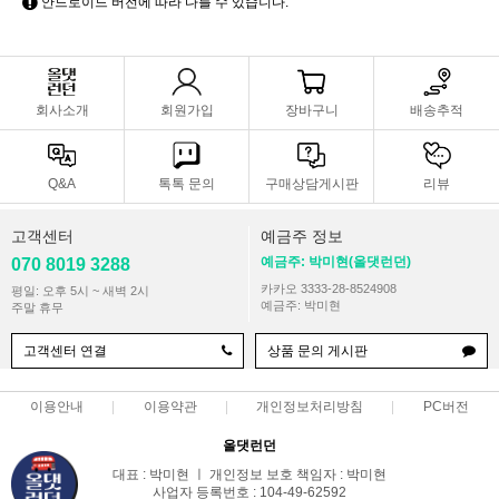
안드로이드 버전에 따라 다를 수 있습니다.
회사소개
회원가입
장바구니
배송추적
Q&A
톡톡 문의
구매상담게시판
리뷰
고객센터
예금주 정보
예금주: 박미현(올댓런던)
070 8019 3288
카카오 3333-28-8524908
평일: 오후 5시 ~ 새벽 2시
예금주: 박미현
주말 휴무
고객센터 연결
상품 문의 게시판
이용안내
이용약관
개인정보처리방침
PC버전
올댓런던
대표 : 박미현 ㅣ 개인정보 보호 책임자 : 박미현
사업자 등록번호 : 104-49-62592