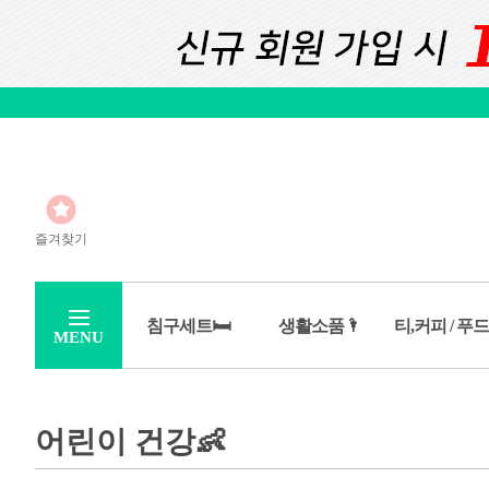
즐겨찾기
침구세트🛏️
생활소품🌂
티,커피 / 푸드
MENU
어린이 건강👶