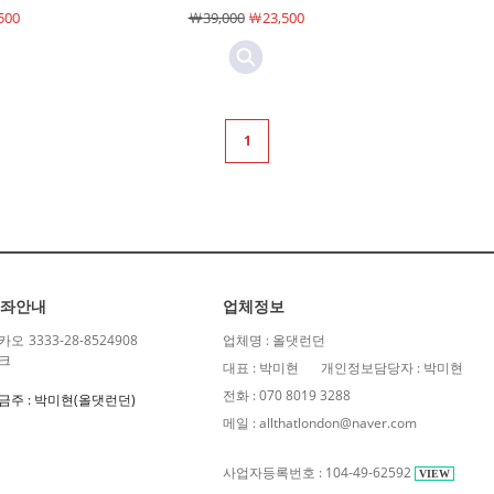
500
￦39,000
￦23,500
1
좌안내
업체정보
카오
3333-28-8524908
업체명 : 올댓런던
크
대표 : 박미현
개인정보담당자 : 박미현
전화 : 070 8019 3288
금주 : 박미현(올댓런던)
메일 : allthatlondon@naver.com
사업자등록번호 : 104-49-62592
VIEW