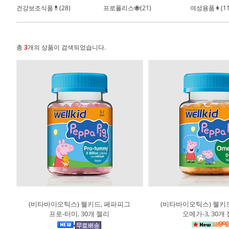
건강보조식품💊(28)
프로폴리스🐝(21)
여성용품👩(11
총
3
개의 상품이 검색되었습니다.
(비타바이오틱스) 웰키드, 페파피그
(비타바이오틱스) 웰키
프로-터미, 30개 젤리
오메가-3, 30개