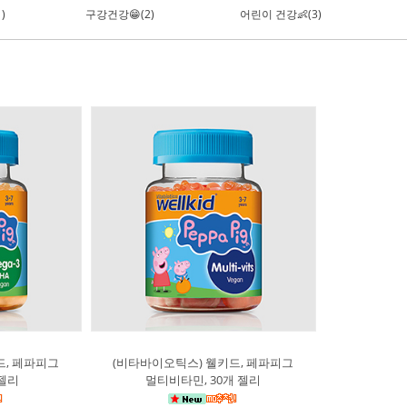
)
구강건강😁(2)
어린이 건강👶(3)
드, 페파피그
(비타바이오틱스) 웰키드, 페파피그
 젤리
멀티비타민, 30개 젤리