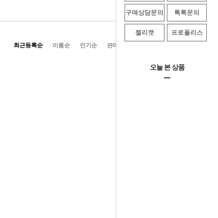
구매상담문의
톡톡문의
젤리캣
프로폴리스
최근등록순
이름순
인기순
판매순
높은가격순
낮은가격순
오늘 본 상품