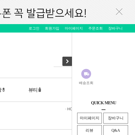
로그인
회원가입
마이페이지
주문조회
장바구니
배송조회
💊
뷰티🧴
QUICK MENU
· HOME
>
건강💊
>
어린이 건강👶
마이페이지
장바구니
리뷰
Q&A