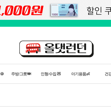
🍪
주방/그릇🍽️
인형/수집 🧸
아기용품👶
건강