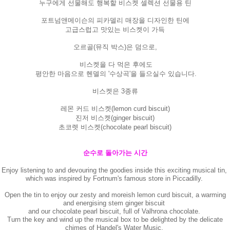
누구에게 선물해도 행복할 비스켓 셀렉션 선물용 틴
포트넘앤메이슨의 피카델리 매장을 디자인한 틴에
고급스럽고 맛있는 비스켓이 가득
오르골
(
뮤직 박스
)은
덤으로
,
비스켓을 다 먹은 후에도
평안한 마음으로 헨델의
'
수상곡
'
을 들으실수 있습니다
.
비스켓은 3종류
레몬 커드 비스켓(lemon curd biscuit)
진저 비스켓(ginger biscuit)
초코렛 비스켓(chocolate pearl biscuit)
순수로 돌아가는 시간
Enjoy listening to and devouring the goodies inside this exciting musical tin,
which was inspired by Fortnum's famous store in Piccadilly.
Open the tin to enjoy our zesty and moreish lemon curd biscuit, a warming
and energising stem ginger biscuit
and our chocolate pearl biscuit, full of Valhrona chocolate.
Turn the key and wind up the musical box to be delighted by the delicate
chimes of Handel's Water Music.