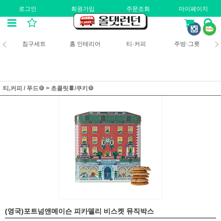
로그인
회원가입
주문조회
마이페이지
침구세트
홈 인테리어
티·커피
주방·그릇
티,커피 / 푸드🍪
>
초콜릿🍫/쿠키🍪
(영국)포트넘앤메이슨 피카델리 비스켓 뮤직박스