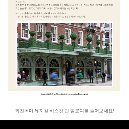
회전목마 뮤지컬 비스킷 틴 멜로디를 들어보세요!