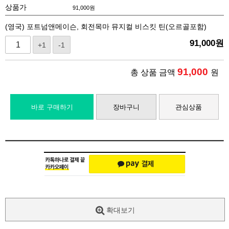
상품가
91,000
원
(영국) 포트넘앤메이슨, 회전목마 뮤지컬 비스킷 틴(오르골포함)
91,000
원
+1
-1
91,000
총 상품 금액
원
바로 구매하기
장바구니
관심상품
확대보기