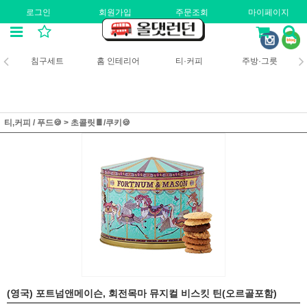
로그인
회원가입
주문조회
마이페이지
침구세트
홈 인테리어
티·커피
주방·그릇
티,커피 / 푸드🍪
>
초콜릿🍫/쿠키🍪
(영국) 포트넘앤메이슨, 회전목마 뮤지컬 비스킷 틴(오르골포함)